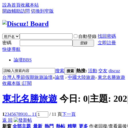
設為首頁
收藏本站
開啟輔助訪問
切換到窄版
找回密碼
自動登錄
密碼
立即註冊
登錄
快捷導航
論壇
BBS
搜索
熱搜:
活動
交友
discuz
搜索
台灣人季節假期旅遊論壇
»
論壇
›
中國大陸旅遊
›
東北名勝旅遊
收藏本版
|
訂閱
東北名勝旅遊
今日:
0
|
主題:
202
1
2
3
4
5
6
7
8
9
10
... 11
/ 11 頁
下一頁
返 回
新窗
全部主題
最新
熱門
熱帖
精華
更多
作者
回復/查看
最後