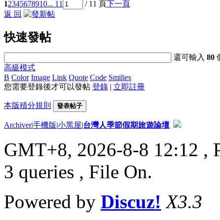
1
2
3
4
5
6
7
8
9
10
... 11
/ 11 頁
下一頁
返 回
快速發帖
還可輸入
80
高級模式
B
Color
Image
Link
Quote
Code
Smilies
您需要登錄後才可以發帖
登錄
|
立即註冊
本版積分規則
發表帖子
Archiver
|
手機版
|
小黑屋
|
台灣人季節假期旅遊論壇
GMT+8, 2026-8-8 12:12
, 
3 queries , File On.
Powered by
Discuz!
X3.3