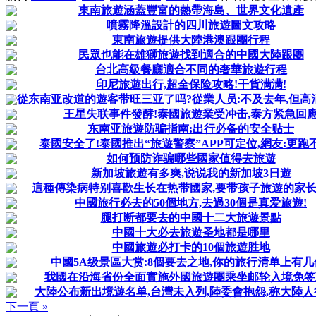
東南旅遊涵蓋豐富的熱帶海島、世界文化遺產
噴霧降溫設計的四川旅遊圖文攻略
東南旅遊提供大陸港澳跟團行程
民眾也能在雄獅旅遊找到適合的中國大陸跟團
台北高級餐廳適合不同的奢華旅遊行程
印尼旅遊出行,超全保险攻略!干貨满满!
從东南亚改道的遊客带旺三亚了吗?從業人员:不及去年,但高消费
王星失联事件發酵!泰國旅遊業受冲击,泰方紧急回
东南亚旅遊防骗指南:出行必备的安全贴士
泰國安全了!泰國推出“旅遊警察”APP可定位,網友:更跑
如何预防诈骗哪些國家值得去旅遊
新加坡旅遊有多爽,说说我的新加坡3日遊
這種傳染病特别喜歡生长在热带國家,要带孩子旅遊的家
中國旅行必去的50個地方,去過30個是真爱旅遊!
腿打断都要去的中國十二大旅遊景點
中國十大必去旅遊圣地都是哪里
中國旅遊必打卡的10個旅遊胜地
中國5A级景區大赏:8個要去之地,你的旅行清单上有几
我國在沿海省份全面實施外國旅遊團乘坐邮轮入境免签
大陸公布新出境遊名单,台灣未入列,陸委會抱怨,称大陸
下一頁 »